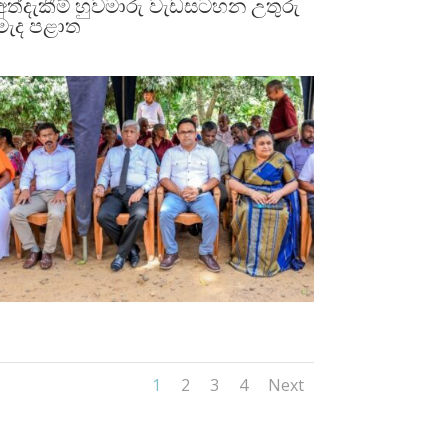
අත්දැකීම් හුවමාරු වැඩසටහන උතුරු
මැද පළාත
1
2
3
4
Next