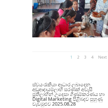
1
2
3
4
Next
ස්වයංරැකියා ආධාර ලබාදෙන
අඩුආදායම්ලාභි සරණක් අවැසි
ප්
රතිලාභින් උදෙසා ගිණුම්කරණය හා
Digital Marketing පිළිබදව පුහුණු
වැඩමුළුව 2025.08.28