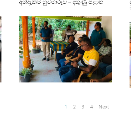
අත්දැකීම් හුවමාරුව – දකුණු පළාත
1
2
3
4
Next