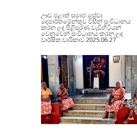
ඌව පළාත් සමාජ සේවා
දෙපාර්තමේන්තුව විසින් සංවිධානය
කරන ලද පිළිසරණ වැඩිහිටියන්
වෙනුවෙන් සංවිධානය කරන ලද
වාර්ෂික චාරිකාව 2025.06.27