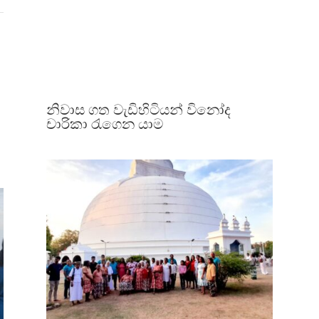
නිවාස ගත වැඩිහිටියන් විනෝද
චාරිකා රැගෙන යාම