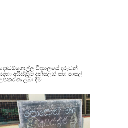
දොඩම්ගොල්ල විද්‍යාලයේ දරුවන්
සදහා අයිස්ක්‍රීම් දන්සලක් සහ පාසල්
උපකරණ ලබා දීම