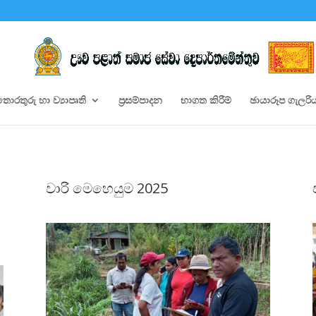
තොරතුරු හා ව්‍යාපෘති
ප්‍රසම්පාදන
භාගත කිරීම්
ඡායාරූප ගැලරි
වාරි මෙහෙයුම 2025