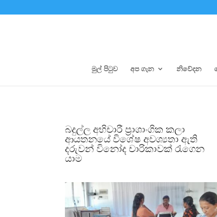
මුල් පිටුව
අප ගැන
නිවේදන
බදුල්ල අභිචාරී ප්‍රාශාංගික කලා
ආයතනයේ විශේෂ අවශ්‍යතා ඇති
දරුවන් විනෝද චාරිකාවක් රැගෙන
යාම