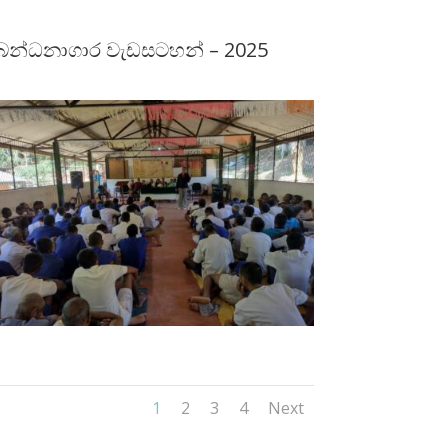
බන්ධනාගාර වැඩසටහන් – 2025
1
2
3
4
Next