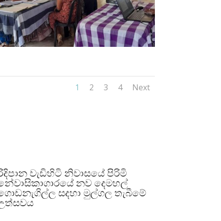
1
2
3
4
Next
රිදිපාන වැඩිහිටි නිවාසයේ පිරිමි
නේවාසිකාගාරයේ නව දෙමහල්
⁣ගොඩනැගිල්ල සදහා මුල්ගල තැබීමේ
උත්සවය