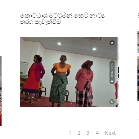
කොට්ඨාශ මට්ටමින් කෙටි නාට්‍ය
තරග පැවැත්වීම
1
2
3
4
Next