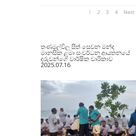
1
2
3
4
Next
තණමල්විල සිත් සෙවන මන්ද
මානසික ළමා සංවර්ධන ආයතනයේ
දරුවන්ගේ වාර්ෂික චාරිකාව
2025.07.16