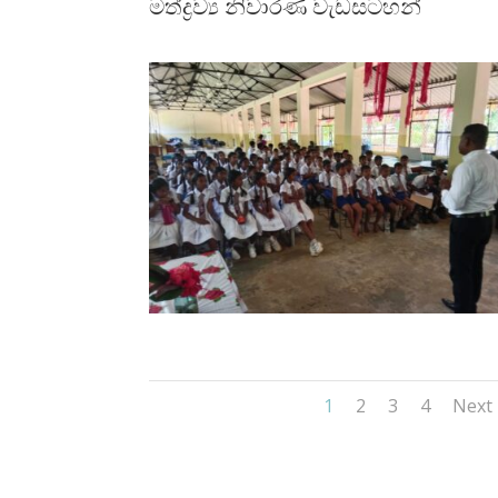
මත්ද්‍රව්‍ය නිවාරණ වැඩසටහන්
1
2
3
4
Next