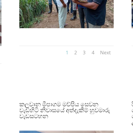
1
2
3
4
Next
කලවාන මීපාගම මව්පිය සෙවන
වැඩිහිටි නිවාසයේ අත්දැකීම් හුවමාරු
වැඩසටහන