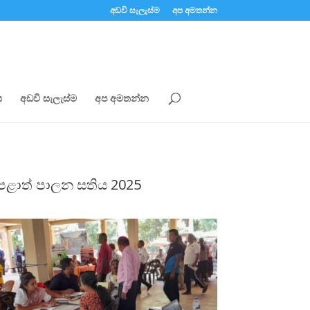
අඩවි සැලැස්ම
අප අමතන්න
ය
අඩවි සැලැස්ම
අප අමතන්න
පළාත් පාලන සතිය 2025